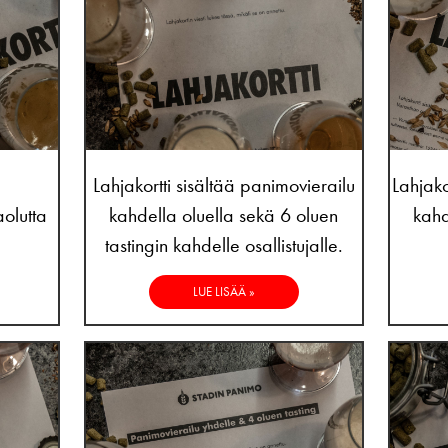
Lahjakortti sisältää panimovierailu
Lahjako
olutta
kahdella oluella sekä 6 oluen
kahd
tastingin kahdelle osallistujalle.