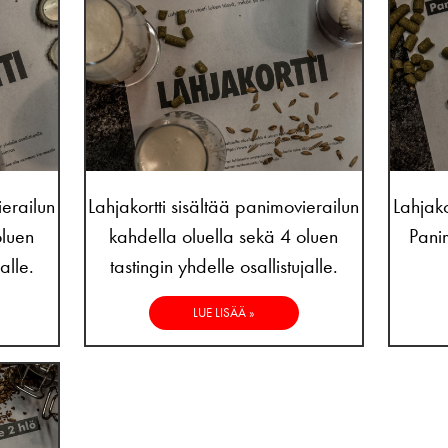
ierailun
Lahjakortti sisältää panimovierailun
Lahjako
oluen
kahdella oluella sekä 4 oluen
Panim
alle.
tastingin yhdelle osallistujalle.