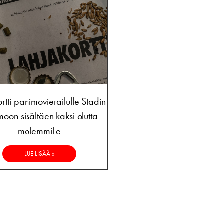
rtti panimovierailulle Stadin
oon sisältäen kaksi olutta
molemmille