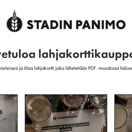
vetuloa lahjakorttikaupp
a mieleisesi ja tilaa lahjakortti joka lähetetään PDF -muodossa hal