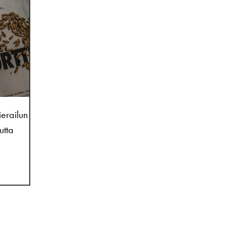
ierailun
utta